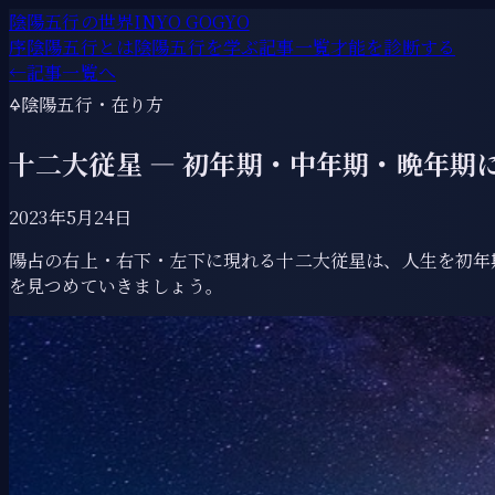
陰陽五行の世界
INYO GOGYO
序
陰陽五行とは
陰陽五行を学ぶ
記事一覧
才能を診断する
←
記事一覧へ
🜍
陰陽五行・在り方
十二大従星 ― 初年期・中年期・晩年期
2023年5月24日
陽占の右上・右下・左下に現れる十二大従星は、人生を初年
を見つめていきましょう。