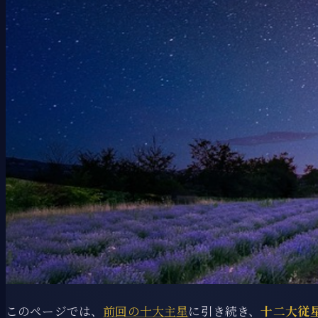
このページでは、
前回の十大主星
に引き続き、
十二大従