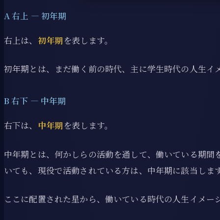
A 右上 ― 初年期
右上は、
初年期
を表します。
初年期とは、まだ働く前の時代、主に学生時代の人生イ
B 右下 ― 中年期
右下は、
中年期
を表します。
中年期とは、何かしらの活動を通して、働いている期間
いても、現役で活動されている方は、中年期に該当しま
ここに配置された星から、働いている時代の人生イメー