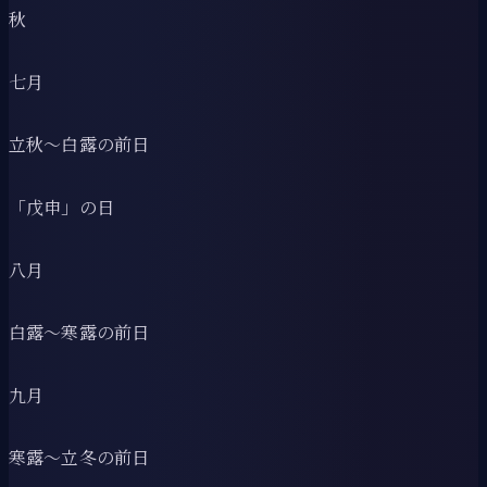
秋
七月
立秋〜白露の前日
「戊申」の日
八月
白露〜寒露の前日
九月
寒露〜立冬の前日