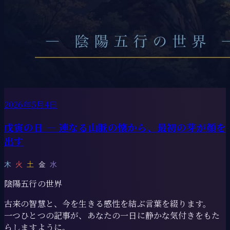
2026年5月4日
戊寅の日 ― 連なる山脈の懐から、最初の芽が顔を
出す
木
火
土
金
水
陰陽五行の世界
古来の智慧と、今を生きる感性を結ぶ言葉を綴ります。
一つひとつの記事が、あなたの一日に静かな気付きをもた
らしますように。