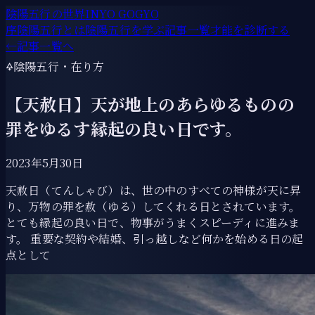
陰陽五行の世界
INYO GOGYO
序
陰陽五行とは
陰陽五行を学ぶ
記事一覧
才能を診断する
←
記事一覧へ
🜍
陰陽五行・在り方
【天赦日】天が地上のあらゆるものの
罪をゆるす縁起の良い日です。
2023年5月30日
天赦日（てんしゃび）は、世の中のすべての神様が天に昇
り、万物の罪を赦（ゆる）してくれる日とされています。
とても縁起の良い日で、物事がうまくスピーディに進みま
す。 重要な契約や結婚、引っ越しなど何かを始める日の起
点として