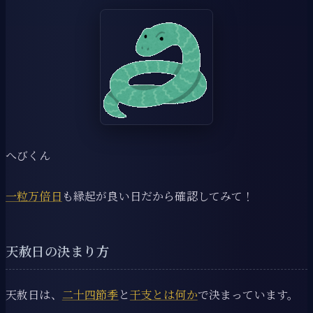
へびくん
一粒万倍日
も縁起が良い日だから確認してみて！
天赦日の決まり方
天赦日は、
二十四節季
と
干支とは何か
で決まっています。