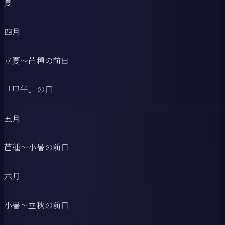
夏
四月
立夏〜芒種の前日
「甲午」の日
五月
芒種〜小暑の前日
六月
小暑〜立秋の前日