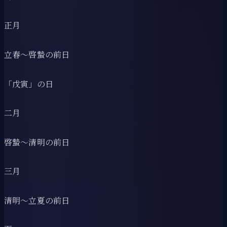
正月
立春〜啓蟄の前日
「戊寅」の日
二月
啓蟄〜清明の前日
三月
清明〜立夏の前日