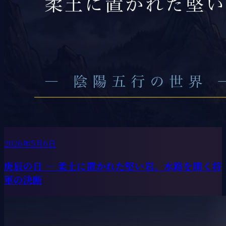
2026年5月6日
庚辰の日 ― 柔土に置かれた堅い岩、水路を開く将
軍の決断