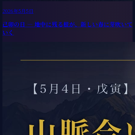
2026年5月5日
己卯の日 ― 地中に残る根が、新しい春に芽吹いて
いく