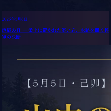
2026年5月6日
庚辰の日 ― 柔土に置かれた堅い岩、水路を開く将
軍の決断