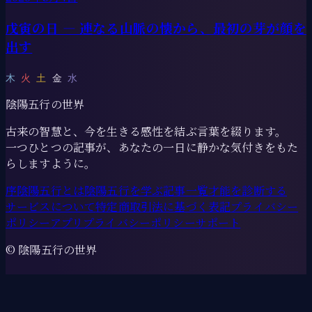
戊寅の日 ― 連なる山脈の懐から、最初の芽が顔を
出す
木
火
土
金
水
陰陽五行の世界
古来の智慧と、今を生きる感性を結ぶ言葉を綴ります。
一つひとつの記事が、あなたの一日に静かな気付きをもた
らしますように。
序
陰陽五行とは
陰陽五行を学ぶ
記事一覧
才能を診断する
サービスについて
特定商取引法に基づく表記
プライバシー
ポリシー
アプリプライバシーポリシー
サポート
© 陰陽五行の世界