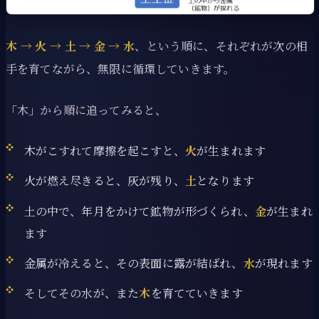
木 → 火 → 土 → 金 → 水
、という順に、それぞれが次の相
手を育てながら、無限に循環していきます。
「木」から順に追ってみると、
木がこすれて摩擦を起こすと、
火
が生まれます
火が燃え尽きると、灰が残り、
土
となります
土の中で、年月をかけて鉱物が形づくられ、
金
が生まれ
ます
金属が冷えると、その表面に露が結ばれ、
水
が現れます
そしてその水が、また
木
を育てていきます