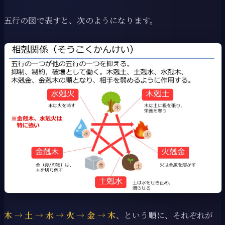
五行の図で表すと、次のようになります。
木 → 土 → 水 → 火 → 金 → 木
、という順に、それぞれが