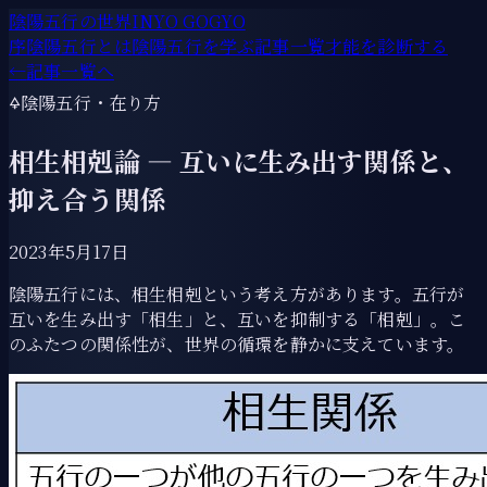
陰陽五行の世界
INYO GOGYO
序
陰陽五行とは
陰陽五行を学ぶ
記事一覧
才能を診断する
←
記事一覧へ
🜍
陰陽五行・在り方
相生相剋論 ― 互いに生み出す関係と、
抑え合う関係
2023年5月17日
陰陽五行には、相生相剋という考え方があります。五行が
互いを生み出す「相生」と、互いを抑制する「相剋」。こ
のふたつの関係性が、世界の循環を静かに支えています。