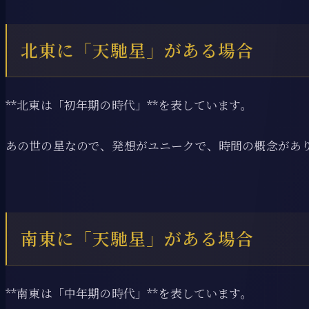
北東に「天馳星」がある場合
**北東は「初年期の時代」**を表しています。
あの世の星なので、発想がユニークで、時間の概念があ
南東に「天馳星」がある場合
**南東は「中年期の時代」**を表しています。