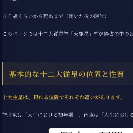
６０歳くらいから死ぬまで（働いた後の時代）
このページでは十二大従星**「天馳星」**が陽占の中
基本的な十二大従星の位置と性質
十大主星は、現れる位置でそれぞれ違いがあります。
**北東は「人生における初年期」、南東は「人生におけ