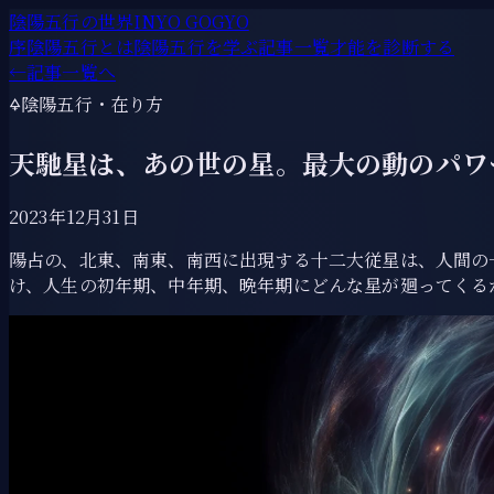
陰陽五行の世界
INYO GOGYO
序
陰陽五行とは
陰陽五行を学ぶ
記事一覧
才能を診断する
←
記事一覧へ
🜍
陰陽五行・在り方
天馳星は、あの世の星。最大の動のパワ
2023年12月31日
陽占の、北東、南東、南西に出現する十二大従星は、人間の
け、人生の初年期、中年期、晩年期にどんな星が廻ってくる