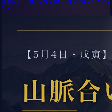
己卯の日 ― 地中に残る根が、新しい春に芽吹いて
いく