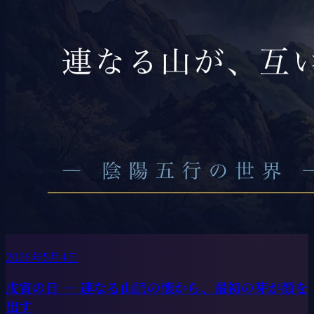
2026年5月4日
戊寅の日 ― 連なる山脈の懐から、最初の芽が顔を
出す