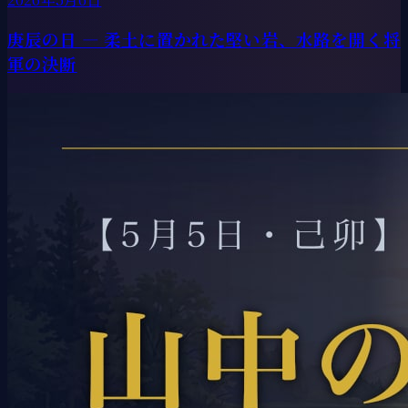
庚辰の日 ― 柔土に置かれた堅い岩、水路を開く将
軍の決断