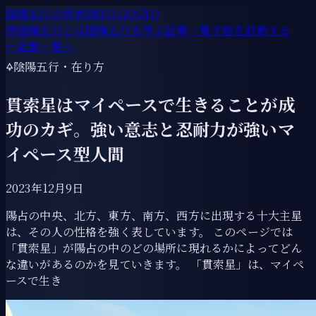
陰陽五行の世界
INYO GOGYO
序
陰陽五行とは
陰陽五行を学ぶ
記事一覧
才能を診断する
←
記事一覧へ
🜍
陰陽五行・在り方
貫索星はマイペースで生きることが成
功のカギ。強い意志と忍耐力が強いマ
イペース型人間
2023年12月9日
陽占の中央、北方、東方、南方、西方に出現する十大主星
は、その人の性格を強く表しています。 このページでは
「貫索星」が陽占の中のどの場所に現れるかによってどん
な違いがあるのかを見ていきます。 「貫索星」は、マイペ
ースで生き