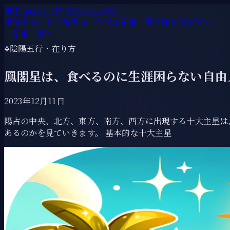
陰陽五行の世界
INYO GOGYO
序
陰陽五行とは
陰陽五行を学ぶ
記事一覧
才能を診断する
←
記事一覧へ
🜍
陰陽五行・在り方
鳳閣星は、食べるのに生涯困らない自由
2023年12月11日
陽占の中央、北方、東方、南方、西方に出現する十大主星は
あるのかを見ていきます。 基本的な十大主星