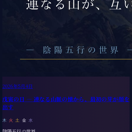
2026年5月4日
戊寅の日 ― 連なる山脈の懐から、最初の芽が顔を
出す
木
火
土
金
水
陰陽五行の世界