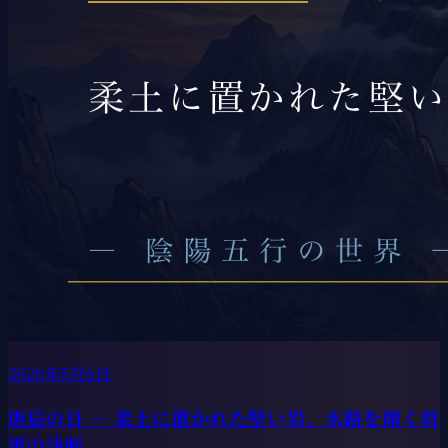
2026年5月6日
庚辰の日 ― 柔土に置かれた堅い岩、水路を開く将
軍の決断